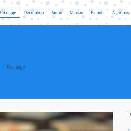
Bricolage
Décoration
Jardin
Maison
Famille
À propos
inconvénients majeurs
5
Bricolage
A
ré