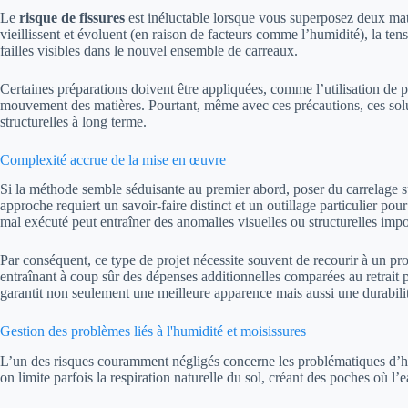
Le
risque de fissures
est inéluctable lorsque vous superposez deux mat
vieillissent et évoluent (en raison de facteurs comme l’humidité), la t
failles visibles dans le nouvel ensemble de carreaux.
Certaines préparations doivent être appliquées, comme l’utilisation de pr
mouvement des matières. Pourtant, même avec ces précautions, ces solu
structurelles à long terme.
Complexité accrue de la mise en œuvre
Si la méthode semble séduisante au premier abord, poser du carrelage 
approche requiert un savoir-faire distinct et un outillage particulier pour
mal exécuté peut entraîner des anomalies visuelles ou structurelles impo
Par conséquent, ce type de projet nécessite souvent de recourir à un pr
entraînant à coup sûr des dépenses additionnelles comparées au retrait p
garantit non seulement une meilleure apparence mais aussi une durabilité
Gestion des problèmes liés à l'humidité et moisissures
L’un des risques couramment négligés concerne les problématiques d’hu
on limite parfois la respiration naturelle du sol, créant des poches où l