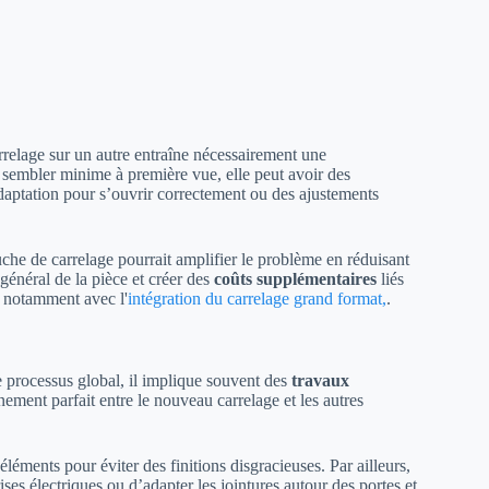
rrelage sur un autre entraîne nécessairement une
 sembler minime à première vue, elle peut avoir des
adaptation pour s’ouvrir correctement ou des ajustements
ouche de carrelage pourrait amplifier le problème en réduisant
général de la pièce et créer des
coûts supplémentaires
liés
, notamment avec l'
intégration du carrelage grand format,
.
e processus global, il implique souvent des
travaux
gnement parfait entre le nouveau carrelage et les autres
éléments pour éviter des finitions disgracieuses. Par ailleurs,
ises électriques ou d’adapter les jointures autour des portes et